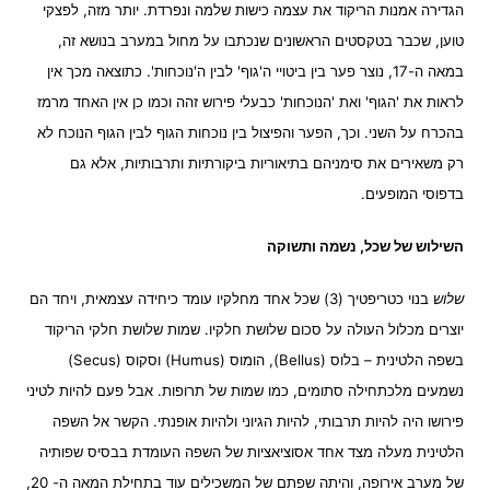
הגדירה אמנות הריקוד את עצמה כישות שלמה ונפרדת. יותר מזה, לפצקי
טוען, שכבר בטקסטים הראשונים שנכתבו על מחול במערב בנושא זה,
במאה ה-17, נוצר פער בין ביטויי ה'גוף' לבין ה'נוכחות'. כתוצאה מכך אין
לראות את 'הגוף' ואת 'הנוכחות' כבעלי פירוש זהה וכמו כן אין האחד מרמז
בהכרח על השני. וכך, הפער והפיצול בין נוכחות הגוף לבין הגוף הנוכח לא
רק משאירים את סימניהם בתיאוריות ביקורתיות ותרבותיות, אלא גם
בדפוסי המופעים.
השילוש של שכל, נשמה ותשוקה
שלוש
בנוי כטריפטיך (3) שכל אחד מחלקיו עומד כיחידה עצמאית, ויחד הם
יוצרים מכלול העולה על סכום שלושת חלקיו. שמות שלושת חלקי הריקוד
בשפה הלטינית – בלוס (Bellus), הומוס (Humus) וסקוס (Secus)
נשמעים מלכתחילה סתומים, כמו שמות של תרופות. אבל פעם להיות לטיני
פירושו היה להיות תרבותי, להיות הגיוני ולהיות אופנתי. הקשר אל השפה
הלטינית מעלה מצד אחד אסוציאציות של השפה העומדת בבסיס שפותיה
של מערב אירופה, והיתה שפתם של המשכילים עוד בתחילת המאה ה- 20,