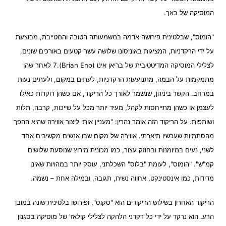
המוסיקה של באך.
"הומוס", שבלטינית פירושה אדמה במשמעותה הטובה והמטייבת, מבוצעת
על ידי הרקדניות, המציגות באוניסונו שלושה עשר קטעים באורכים שונים,
לצלילי המוסיקה המדיטטיבית של בריאן אינו (Brian Eno).7 לאחר שהן
מתמקמות על הבמה, מתנועעות הרקדניות, לעתים במקום, ולעתים נעות
במרחב. הקשר ביניהן, שנשמר לאורך כל הריקוד, אם כשהן רוקדות כאילו
לעצמן או כשהן מתייחסות לקהל, מעיד יותר מכל על שייכות, קרבה, תלות
ושותפות. על הריקוד הזה אומר נהרין: "מעניין אותי ליצור אווירה שהיא ההפך
מהסתמיות שעכשיו תיארתי. אווירה של מקום שבו אנשים מקשיבים אחד
לשני, נעים במיומנות ובחוזק עצור, כמו מכונית מירוץ שנוסעת שלושים
קמ"ש". "הומוס", לעומת "בלוס" השכלתני, עוסק יותר במהויות שאינן
מדידות, כמו אינסטינקט, אחווה נשית, תגובה, ובמילה אחת – נשמה.
הריקוד האחרון בשילוש הריקודים הוא "סקוס", ופירושו בלטינית שונה במובן
הרע. הוא נרקד על ידי כל רקדני הלהקה לצלילי קולאז' של מוסיקה בסגנון