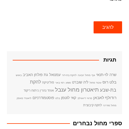
תגיות
שרה לוי-תנאי
עמנואל גת
פולחן האביב
גוף
מחול הבעה
להקת בת-דור
באוש
להקת
בלט רוס
ליה שוברט
פוליטיקה
עיבוד מחול
מופע
רמי באר
תיאטרון מחול ענבל
בת-שבע
אוהד נהרין
ניתוח ריקוד
רודולף לאבאן
קאי לוטמן
פוסטמודרניזם
סרגיי דיאגילב
בלט
ליאוניד מאסין
להקה קיבוצית
מחול מודרני
ספרי מחול נבחרים