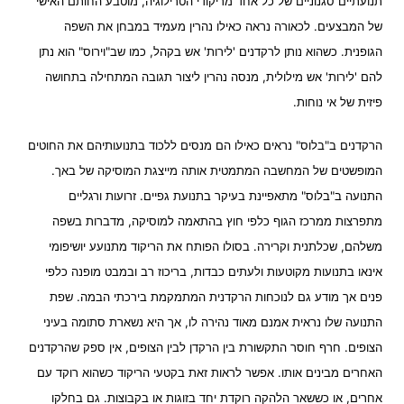
תנועתיים סגנוניים של כל אחד מריקודי הטרילוגיה, מוטבע החותם האישי
של המבצעים. לכאורה נראה כאילו נהרין מעמיד במבחן את השפה
הגופנית. כשהוא נותן לרקדנים 'לירות' אש בקהל, כמו שב"וירוס" הוא נתן
להם 'לירות' אש מילולית, מנסה נהרין ליצור תגובה המתחילה בתחושה
פיזית של אי נוחות.
הרקדנים ב"בלוס" נראים כאילו הם מנסים ללכוד בתנועותיהם את החוטים
המופשטים של המחשבה המתמטית אותה מייצגת המוסיקה של באך.
התנועה ב"בלוס" מתאפיינת בעיקר בתנועת גפיים. זרועות ורגליים
מתפרצות ממרכז הגוף כלפי חוץ בהתאמה למוסיקה, מדברות בשפה
משלהם, שכלתנית וקרירה. בסולו הפותח את הריקוד מתנועע יושיפומי
אינאו בתנועות מקוטעות ולעתים כבדות, בריכוז רב ובמבט מופנה כלפי
פנים אך מודע גם לנוכחות הרקדנית המתמקמת בירכתי הבמה. שפת
התנועה שלו נראית אמנם מאוד נהירה לו, אך היא נשארת סתומה בעיני
הצופים. חרף חוסר התקשורת בין הרקדן לבין הצופים, אין ספק שהרקדנים
האחרים מבינים אותו. אפשר לראות זאת בקטעי הריקוד כשהוא רוקד עם
אחרים, או כששאר הלהקה רוקדת יחד בזוגות או בקבוצות. גם בחלקו