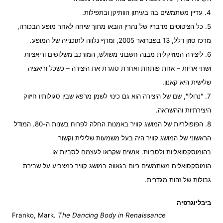
4. עדיין משתמשים בה בעיתון הוותיקן ובתפילות.
5. כל הציטוטים מדבריו של נהרין הובאו מתוך שיחה לאחר מופע הבכורה,
מרכז סוזן דלל, 13 בפברואר 2005, ומדף נלווה לתוכנייה של המופע.
6. ליצירה המוזיקלית מבנה חשבוני משולש, המורכב משלושים וריאציות
ושתי אריות – אחת פותחת ואחרת סוגרת את היצירה – כשכל וריאציה
שלישית היא קאנון.
7. "נרולי", שם של היצירה הוא גם כינוי לשמן מרפא שבין סגולותיו חיזוק
היצירתיות וההשראה.
8. הפופולריות של המושג קוויר באמנות החלה לפרוח בשנות ה-80. המודל
הראשוני של המושג קוויר היה בעל משמעות שלילית וקשור
בהומוסקסואליות ולסביות. אנשים שקראו לעצמם לסביות או
הומוסקסואלים משתמשים כיום בגאווה במושג קוויר כמצביע על שבירת
גבולות של זהות מגדרית.
ביבליוגרפיה
Franko, Mark.
The Dancing Body in Renaissance