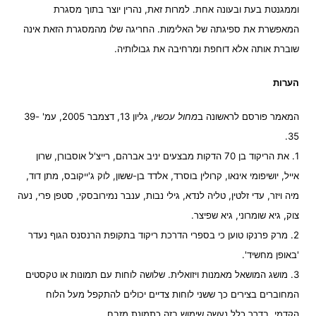
וממגנטת בעת ובעונה אחת. למרות זאת, נהרין יוצר בתוך מסגרת
המאפשרת את ספיגתה של האלימות. החריגה שלו מהמסגרת הזאת אינה
שוברת אותה אלא דוחפת ומרחיבה את גבולותיה.
הערות
המאמר פורסם לראשונה ב
מחול עכשיו
, גליון 13, דצמבר 2005, עמ' 39-
35.
1. את הריקוד בן 70 הדקות מבצעים יניב אברהם, רייצ'ל אוסבורן, שרון
אייל, יושיפומי אינאו, קרולין בוסרד, אלדד בן-ששון, לוק ג'ייקובס, מתן דוד,
מיה ויזר, עדי זלטין, טליה לנדא, גילי נבות, ענבר נמירובסקי, סטפן פרי, נעה
צוק, גיא שומרוני, גיא שפיצר.
2. מרק פרנקו טוען כי בספרי הדרכת ריקוד בתקופת הרנסנס הגוף נעדר
'באופן מחשיד'.
3. מושג המושאל מאמנות ויזואלית. שלושה לוחות עם תמונות או טקסטים
המחוברים בצירים כך ששני לוחות צדיים יכולים להתקפל מעל הלוח
הקדמי. בדרך כלל נעשה שימוש בזה כתמונת מזבח.