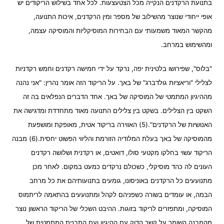
בתנועת הרקדנים הנקייה מכל הצטעצעות. לכל אחד בשילוש הריקודים יש
אופי ייחודי שנוצר מהשילוב של מספר ומין הרקדנים, איכות התנועה,
מהקשר המאוד משמעותי עם הבחירות המוסיקליות והמוסיקה עצמה,
ומהשימוש במרחב.
"בלוס", שפירושו בלטינית יפה, נרקד על ידי חמישה רקדנים וחמש רקדניות
לצלילי "וריאציות גולדברג" של באך. על הריקוד הזה אומר נהרין: "אני נהנה
מההיגיון המתמטי של המוסיקה של באך. אחד הדברים הנפלאים בה זה
השקט בין הצלילים. בשקט בין צלילים התנועה מאוד מתחדדת ומדגישה את
האנושיות של הרקדנים".(5) האווירה בריקוד אטית, מאופקת ומושפעת
מהמוסיקה של באך בעלת המלודיה הזורמת והליווי הפשוט יחסית.(6) מבנה
הריקוד עשוי בחלקו מקטעי סולו, דואטים, או רקדנית ושלושה רקדנים
העונים לה כהד מוסיקלי, כשכולם נרקדים כמעט במקום. לאחר מכן
מתנועעים כל הרקדנים באוניסונו, גומעים בתנועותיהם את כל מרחב
הבמה, או עומדים בשורה כשפניהם לקהל ומתנועעים בהתאמה לריתמוס
המוסיקה, ומתפזרים לריקוד בזוגות. ההיבט השכלי של הריקוד הראשון נוצר
מהמבנה השומר על קשר הדוק עם ההיגיון ועם התבנית המתמטית של