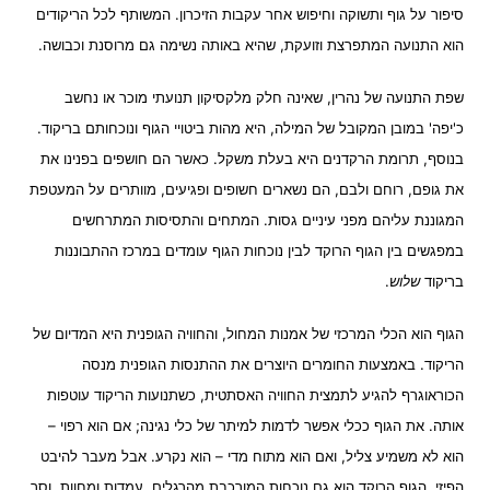
סיפור על גוף ותשוקה וחיפוש אחר עקבות הזיכרון. המשותף לכל הריקודים
הוא התנועה המתפרצת וזועקת, שהיא באותה נשימה גם מרוסנת וכבושה.
שפת התנועה של נהרין, שאינה חלק מלקסיקון תנועתי מוכר או נחשב
כ'יפה' במובן המקובל של המילה, היא מהות ביטויי הגוף ונוכחותם בריקוד.
בנוסף, תרומת הרקדנים היא בעלת משקל. כאשר הם חושפים בפנינו את
את גופם, רוחם ולבם, הם נשארים חשופים ופגיעים, מוותרים על המעטפת
המגוננת עליהם מפני עיניים גסות. המתחים והתסיסות המתרחשים
במפגשים בין הגוף הרוקד לבין נוכחות הגוף עומדים במרכז ההתבוננות
בריקוד
שלוש
.
הגוף הוא הכלי המרכזי של אמנות המחול, והחוויה הגופנית היא המדיום של
הריקוד. באמצעות החומרים היוצרים את ההתנסות הגופנית מנסה
הכוראוגרף להגיע לתמצית החוויה האסתטית, כשתנועות הריקוד עוטפות
אותה. את הגוף ככלי אפשר לדמות למיתר של כלי נגינה; אם הוא רפוי –
הוא לא משמיע צליל, ואם הוא מתוח מדי – הוא נקרע. אבל מעבר להיבט
הפיזי, הגוף הרוקד הוא גם נוכחות המורכבת מהרגלים, עמדות ומחוות, וסך