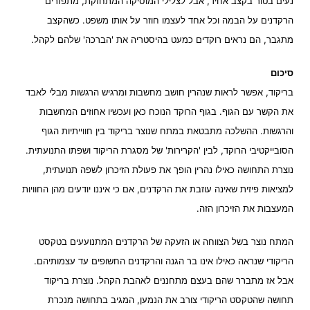
נעים בטור בקצב אחיד, אבל לצלילי המוסיקה המתחזקת, מתפזרים
הרקדנים על הבמה וכל אחד לעצמו חוזר על אותו משפט. כשהקצב
מתגבר, הם נראים רוקדים כמעט בהיסטריה את 'הברכה' שלהם לקהל.
סיכום
בריקוד, אפשר לראות שנהרין חושב מחשבות ומרגיש הרגשות מבלי לאבד
את הקשר עם הגוף. בגוף הרוקד הנוכח כאן ועכשיו אחוזים המחשבות
והרגשות. ההשלכה מתבטאת במתח שנוצר בריקוד בין חווייתיות הגוף
הסובייקטיבי הרוקד, לבין 'הקרירות' של מסגרת הריקוד ושפתו התנועתית.
נוצרת התחושה כאילו נהרין הופך את פעולת הזיכרון לשפה תנועתית,
למציאות פיזית שאינה עוזבת את הרקדנים, אם כי איננו יודעים מהן החוויות
המעצבות את הזיכרון הזה.
המתח נוצר בשל הצווחה או הזעקה של הרקדנים המתנועעים בטקסט
הריקודי שנראה כאילו אינו בר הגנה והרקדנים החשופים עד עצמותיהם.
אבל אז מתברר שהם בעצם מתחננים לאהבת הקהל. נוצרת בריקוד
תחושה שהטקסט הריקודי צורב את הנמען, המגיב בתחושה מנכרת