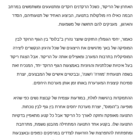
האחרון של הריקוד, כשכל הרקדנים רוקדים ומתנועעים ומשתמשים במרחב
הבמה כאילו היו מולקולות בתנועה, הביצוע האחיד של תנועותיהם, הסדר
והארגון, מעניקים להם תחושה של משמעות.
כאמור, יחסי הגומלין החזקים שיוצר נהרין ב"בלוס" בין הגוף הרוקד לבין
המוסיקה של באך מדגישים את הייצוגים של שכל והיגיון הנקשרים ליצירה
המוסיקלית בתרבות המערב ומאצילים אותה על הריקוד. אבל הצגת ריקוד
בעל איכויות שכלתניות והגיוניות באמצעות הגוף הרוקד יחד, המנכיח זאת
בשפה תנועתית 'מוזרה' ו'שונה', ובביטויים אישיים של המבצעים, יוצרת
סמיכות קיצונית המערערת באותו זמן אותן מערכות היחסים.
ההתמקדות ברגישות לזולת, במודעות עצמית של קבוצת נשים כפי שהיא
מופיעה ב"הומוס", יוצרת מערכת יחסים אחרת בין גוף לבין נוכחות.
התנועה מאופקת וחזקה לאורך כל הריקוד אבל כל קטע מתאפיין בדקויות
התנועה שלו. בקטע אחד התנועה המתחילה מהבטן נושמת, מתרחבת
ומתפתחת להתפרצות של הזרועות לצדדים במרפקים כפופים ובאצבעות