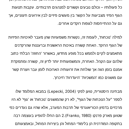
כל פעולותיו – וכולם נובעים וקשורים למנהגים תרבותיים. עקבות תנועות
הגוף הפיזי מצביעות על הקשר בין מעשים פיזיים לבין אירועים חיצוניים, אך
גם על ההתייחסות לגופות רוקדים אחרים.
למילה 'נוכחות', לעומת זה, נקשרות משמעויות שהן מעבר לאיכויות הפיזיות
של הגוף הרוקד. האחת קשורה באיכות הראשונית וברעננות שהרקדנים
מתאמצים לקיים ולממש בכל מופע מחדש, באשרור 'החוזה' הבלתי כתוב
שלהם עם הקהל. האחרת, והמשמעותית יותר לדיון זה, קשורה ומתמקדת
אמנם בזמן הווה אך שולחת את זרועותיה הארוכות לזמן עבר ויוצרת קשר
עם מושגים כמו 'המשכיות' 'היעדרות' ו'זיכרון'.
מבחינה היסטורית, טוען לפקי (Lepecki, 2004) במבוא המלומד שלו
לספר "על הנוכחות של הגוף", לא רק שהמושגים 'נוכחות' או 'גוף' לא היו
מרכזיים בדמיון הכוריאוגרפי של תרבות המערב, אלא שהיו גם נעדרים כפי
שטוען מארק פרנקו (Franko, 1980).2 הם החלו להופיע בעוצמה רבה
בתקופה המודרנית הן בלימודי המחול והן ביצירות המחול, ובאמצעותם