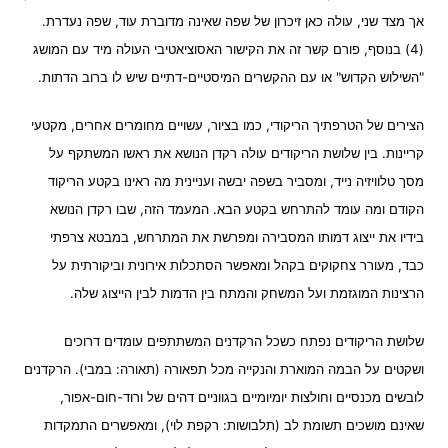
אך מצד שני, עולה כאן זיכרון של שפה שאינה מדוברת עוד, שפה נעדרת.
(4) בנוסף, פורם קשר זה את הקישור האסוציאטיבי העולה מיד עם המושג
"השילוש הקדוש" או עם ההקשרים המיסטיים-דתיים שיש לו ברוב הדתות.
הצירים של הטרפתיך הריקודי, כמו בציור, עשויים מחומרים אחרים, מקטעי
קריינות. בין שלושת הריקודים עולה רקדן הנושא את ראשו המשתקף על
מסך טלוויזיה נייד, ומסביר בשפה יבשה ועניינית מה ראינו בקטע הריקוד
הקודם ומה עומד להתרחש בקטע הבא. המעמד הזה, שבו רקדן הנושא
בידיו את ייצוג דמותו המסבירה ומפרשת את המתרחש, במבטא צרפתי
כבד, מעורר צחקוקים בקהל ומאפשר הסתכלות אירונית וביקורתית על
הרצינות המוגזמת ועל המשחק והמתח בין הדמות לבין הייצוג שלה.
שלושת הריקודים נפתח כשכל הרקדנים המשתתפים עומדים דרוכים
ושקטים על הבמה המוארת והנקייה מכל תפאורה (תאורה: במבי). הרקדנים
לובשים מכנסיים וחולצות יומיומיים בגווניים דהים של ורוד-חום-אפור,
שאינם מושכים תשומת לב (תלבושות: רקפת לוי), ומאפשרים התמקדות