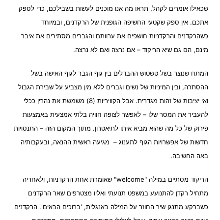
שכאילו אומרים לקהל, תראו מה אנו מוכנים לעשות בשבילכם, כדי לספק
אתכם. אין ספק שקטעי החשיפה הגופנית של הרקדנים, ובמיוחד
כשהרקדנים והרקדניות חושפים את ערוותם והגברים מסתירים את איבר
מינם, הם גם שיא הריקוד – אם נרצה ואם לא נרצה.
המתח שנוצר בשל טשטוש ההבדלים בין גוף הגבר לגוף האישה בשל
ההסתרה, ובין המיניות של נשים וגברים ללא מין מצביע על שבירת הגבול
ואי יציבות של זהות מגדרית. אבל הקוויריות (8) משמשת את נהרין ככלי
להעביר את המסר שלו – לאפשר לצופה חוויה בלתי אמצעית באמצעות
פירוק של כל מה שהוא מביא איתו לתיאטרון. מתוך המקום הזה – התנסויות
חדשות של אפשרויות הגוף לתענוג – מגיעה ראשית ההנאה, ובעקבותיה
באה החשיבה.
הריקוד מסתיים במילה "welcome" שאומרת אחת הרקדניות, ולאחריה
מתחיל רקדן להתנועע במשפט תנועתי ואליו מצטרפים שאר הרקדנים
כשברקע מתנגן שיר החוזר על המילה באנגלית, 'ברוכים הבאים'. הרקדנים