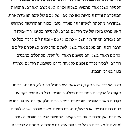
הפסקה כשכל אחד מתנועע בשפתו וכאילו לא מקשיב לאחרים. התנועות
המתפרצות ונזרקות נראות כאן כמו מגוון של ניבים של שפה תנועתית אחת,
שבהדרגה מתפתח למשהו יותר מוגדר ועקבי. בסוף ההתרחשות מתרחש
דואט מרגש ביופיו של שני רקדנים גברים, למוסיקה בסגנון 'הודי-בוליוודי'.
הם נעמדים האחד מול השני – כמעט נוגעים – ומתחילים לרקוד בכל כך
הרבה רכות. הם נוגעים אחד בשני, לעתים מתנועעים כשגופיהם שלובים
וכרוכים האחד בשני, הם נשענים האחד על השני, מסתכלים במבטים
חודרים ולבסוף נפרדים ופונים כל אחד לדרכו כשקבוצת רקדנים נעמדת
בטור במרכז הבמה.
חלקו המרכזי של הריקוד, שהוא גם שיא הטרילוגיה כולה, מתרחש כביטויי
ריקוד של הרקדנים המסודרים בשלושה טורים. בכל פעם יוצא רקדן או
רקדנית מאחד הטורים וחושף/פת בפני הצופים חלק גוף כמו צד הטורסו או
פנים כפות הידיים, או מבצע/ת משפט תנועתי מאוד מורכב, שהוא לעתים
אקרובטי ואקספרסיבי עד כדי הקצנה. התנועות הכל כך מוזרות ולעתים
'מכוערות' מעוררות בקהל אי נוחות אבל גם אמפתיה. אמפתיה לרקדנים