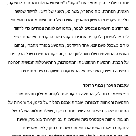
יותר פופולרי. נהרין מתאר את "סקוס" כ"מטשטש גבולות ומתחבר לתשוקה,
הגזמה, הפחתה, כוח מתפרץ, בשר נא, תענוג של רגע". לריקוד שלושה
חלקים עיקריים: הראשון מתאפיין באווירת של התרחשות מתמדת והוא נוצר
מהרקדנים היוצאים ונכנסים לבמה, מתמזגים לזוגות ונפרדים כדי לרקוד
לבד או להצטרף לרקדנים אחרים. בקטע השני הרקדנים מאורגנים בשני
טורים כשבכל פעם יוצא אחד הרקדנים, מתנועע בנפרד מחבריו, ובתום
האמירה התנועתית שלו חוזר לסוף הטור, והריקוד מסתיים כשכל הרקדנים
על הבמה. התנועות המקוטעות והמתפרצות, ההתערטלות הנפשית הכרוכה
בחשיפה הפיזית, מצביעים על התעסקות בתשוקה רגעית מתפרצת.
עקבות הזיכרון בגוף הרוקד
כפי שנאמר בתחילה, התנועה בריקוד אינה לקוחה ממילון תנועות מוכר.
התנועות והמחוות ה'מוזרות' עוברות אמנם תהליך של סגנוּן, אך שומרות על
החספוס שלהן. השילוב הזה יוצר מתח בריקוד, שאליו מתלווה השילוב של
תנועות ומחוות אקספרסיביות ואינטימיות עם 'קרירות' ביצועית, שאינה
עוסקת בהפגנת רגשות או בסצנות רגשניות. בנוסף, לצד מאפיינים