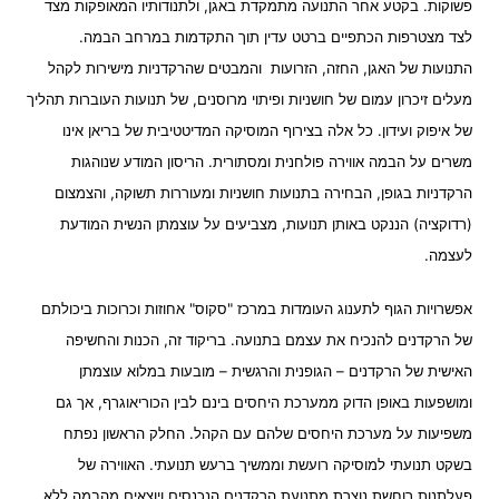
פשוקות. בקטע אחר התנועה מתמקדת באגן, ולתנודותיו המאופקות מצד
לצד מצטרפות הכתפיים ברטט עדין תוך התקדמות במרחב הבמה.
התנועות של האגן, החזה, הזרועות והמבטים שהרקדניות מישירות לקהל
מעלים זיכרון עמום של חושניות ופיתוי מרוסנים, של תנועות העוברות תהליך
של איפוק ועידון. כל אלה בצירוף המוסיקה המדיטטיבית של בריאן אינו
משרים על הבמה אווירה פולחנית ומסתורית. הריסון המודע שנוהגות
הרקדניות בגופן, הבחירה בתנועות חושניות ומעוררות תשוקה, והצמצום
(רדוקציה) הננקט באותן תנועות, מצביעים על עוצמתן הנשית המודעת
לעצמה.
אפשרויות הגוף לתענוג העומדות במרכז "סקוס" אחוזות וכרוכות ביכולתם
של הרקדנים להנכיח את עצמם בתנועה. בריקוד זה, הכנות והחשיפה
האישית של הרקדנים – הגופנית והרגשית – מובעות במלוא עוצמתן
ומושפעות באופן הדוק ממערכת היחסים בינם לבין הכוריאוגרף, אך גם
משפיעות על מערכת היחסים שלהם עם הקהל. החלק הראשון נפתח
בשקט תנועתי למוסיקה רועשת וממשיך ברעש תנועתי. האווירה של
פעלתנות רוחשת נוצרת מתנועת הרקדנים הנכנסים ויוצאים מהבמה ללא