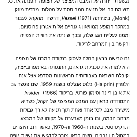
(1962) ויתרה על המבט המציצני של הצופה והפנתה את כל
תשומת לבו אל תנועה המבוססת על מטלות. מרדית מונק
(Monk), ביצירתה
Vessel
(1971), דרשה מהקהל לעבור
במהלך המופע ממוזיאון גוגנהיים אל תיאטרון פרוסניום,
וממנו לעליית הגג שלה, ובכך שינתה את חוויית הצפייה
והקשר בין המרחב לריקוד.
גם טרישה בראון החלה לעסוק בנקודת המבט של הצופה.
היא למדה את טכניקת גראהם, התנסתה באימפרוביזציה,
וקיבלה השראה בעבודותיה הראשונות מסדנא אצל אנה
הלפרין (Halprin) בלוס אנג'לס בשנת 1959, שם פגשה גם
את איבן ריינר וסימון פורטי. בריקוד
(1966)
Insider
התמודדה בראון עם המבט המציצני של הקהל, כשהיא
מישירה מבט לכל אחד ואחת תוך תנועה לאורך גבולות
מרחב הבמה, ובו בזמן מערערת על מקומו של המבצע
הנרקיסיסטי. בשנות ה-1960 וה-1970, כאשר רוב היוצרים
במחול היו גברים, חשה בראון צורך להדגיש את נשיות גופה.