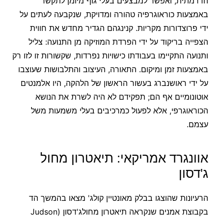
הדרמתית, ואפשר למבצעים בעלי גוף מיומן לתקשר
באמצעות כוראוגרפיה טהורה ומדויקת, שנקבעה לעתים על
ידי פרוצדורות מקריות. קנינגהם הגדיר מחדש את חווית
הצפייה בריקוד על ידי הפרדת המוזיקה מן התנועה: צליל
ותנועה התקיימו בעבודתו כישויות נפרדות, שקשורות זו לזו רק
באמצעות זמן ומיקום. התאורה, העיצוב והתלבושות שעוצבו
על ידי ראושנברג בעשור הראשון של הלהקה, היו אלמנטים
אוטונומיים אף הם; תפקידם לא היה לשרת את הנושא
הכוראוגרפי, אלא לפעול כמרכיבים בעלי משמעות משל
עצמם.
אוונגרד אמריקאי: תיאטרון מחול
ג'דסון
הרעיונות שהוצגו בבלק מאונטיין קולג' מצאו בהמשך הד
בקבוצת אמנים שנקראה תיאטרון מחולג'דסון (Judson