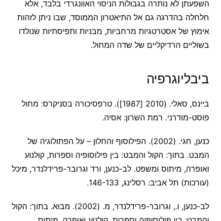
השפעתן לא נותרה בגבולות הניסוי האוונגרדי בלבד, אלא
חלחלה בהדרגה גם אל התיאטרון הממוסד, שבו ניתן לזהות
אימוץ של אסטרטגיות מרחביות, מבניות ותפיסתיות שנולדו
בשוליים הרדיקליים של שדה המחול.
ביבליוגרפיה
ביינס, סאלי. (2010 [1987]). טרפסיכורה בסניקרס: מחול
פוסט-מודרני. רמת השרון: אסיה.
כנען, חגי. (2002). הפילוסוף והחלון – על הפתולוגיה של
המבט. בתוך: הקול והמבט: בין פילוסופיה וספרות, קולנוע
ואופרה, מיתוס ומשפט. לב-כנען, ורד וגרובר-פרידלנדר, מיכל
(עורכות) תל אביב: רסלינג, 146-133.
לב-כנען, ו., וגרובר-פרידלנדר, מ. (2002). מבוא. בתוך: הקול
והמבט: בין פילוסופיה וספרות, קולנוע ואופרה, מיתוס