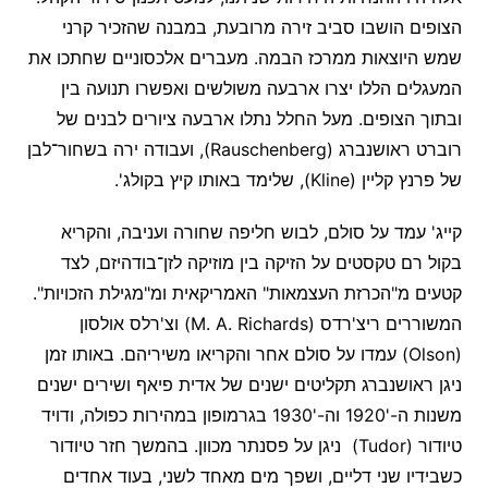
הצופים הושבו סביב זירה מרובעת, במבנה שהזכיר קרני
שמש היוצאות ממרכז הבמה. מעברים אלכסוניים שחתכו את
המעגלים הללו יצרו ארבעה משולשים ואפשרו תנועה בין
ובתוך הצופים. מעל החלל נתלו ארבעה ציורים לבנים של
רוברט ראושנברג (Rauschenberg), ועבודה ירה בשחור־לבן
של פרנץ קליין (Kline), שלימד באותו קיץ בקולג'.
קייג' עמד על סולם, לבוש חליפה שחורה ועניבה, והקריא
בקול רם טקסטים על הזיקה בין מוזיקה לזן־בודהיזם, לצד
קטעים מ"הכרזת העצמאות" האמריקאית ומ"מגילת הזכויות".
המשוררים ריצ'רדס (M. A. Richards) וצ'רלס אולסון
(Olson) עמדו על סולם אחר והקריאו משיריהם. באותו זמן
ניגן ראושנברג תקליטים ישנים של אדית פיאף ושירים ישנים
משנות ה-'1920 וה-'1930 בגרמופון במהירות כפולה, ודויד
טיודור (Tudor) ניגן על פסנתר מכוון. בהמשך חזר טיודור
כשבידיו שני דליים, ושפך מים מאחד לשני, בעוד אחדים