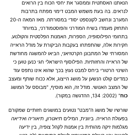
הנאתנו האסתטית וממסגר את יחסי הכוח בין הרואים
לנראים. בה בעת משמש המבט דימוי מפתח בתרבות
המערב ונחשב לקונספט יסודי במסורתה. מאז המאה ה-20
התחזק מעמדו בשיח המודרני והפוסטמודרני, במיוחד
בתחומי הפילוסופיה, הספרות, האמנות הפלסטית והקולנוע.
חקירות אלה, שהתפתחו בעקבות הביקורת על מודל הראייה
המסורתי של המתבונן הקרטזיאני, הביאו להמשגה מחודשת
של הראייה והחזותיות. הפילוסוף הישראלי חגי כנען טוען כי
השינוי הרטורי ביחס למבט נעוץ בכך שהוא אינו נתפס עוד
כמדיום קולט הנשען על מושג הייצוג, אלא ככוח שותף ומעצב
של המצב האנושי. מודל זה, הוא מוסיף, "מבוסס על המושג
כוח
" (2002: 134, ההדגשה במקור).
שורשיו של מושג ה"מבט" נטועים במושגים חזותיים שמקורם
בפעולת הראייה. ביוונית, המילים
תיאטרון
,
תיאוריה
ו
אידיאה
מגלמות זיקה מהותית בין אמנות לקהל צופיה, בין ידיעה