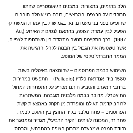
הלב בדגמים, בתצורות ובמבנים הגיאומטריים שהתוו
הרוקדים על הרצפה. המבצעים, רובם בני אצולה חובבים
שהופיעו בפני בני מעמדם, נעו בגמישות בין עמדת המשתתף
הפעיל לבין עמדת הצופה, בהתאם לנסיבות האירוע (Au,
1997). בכך התקיימה תנועה מתמדת בין השתתפות לצפייה,
אשר טשטשה את הגבול בין הבמה לקהל והדגישה את
הממד החברתי־טקסי של המופע.
השימוש בבמת הפרוסניום – שהומצאה באיטליה בשנת
1580 בידי אנדראה פלדיו (Palladio) – התפשט במהירות
ברחבי המערב והטביע חותם מכריע על התפתחות המחול
התיאטרלי. מדובר בבמה מלבנית מוגבהת, המשתרעת
לרוחב קדמת האולם ומופרדת מן הקהל באמצעות קשת
הפרוסניום – פתח מלבני בקיר החוצץ בין האולם לבמה.
פתח זה, המכונה לעיתים "הקיר הרביעי", מגדיר וממסגר את
נקודת המבט שמבעדה מתבונן הצופה במתרחש, ומבסס