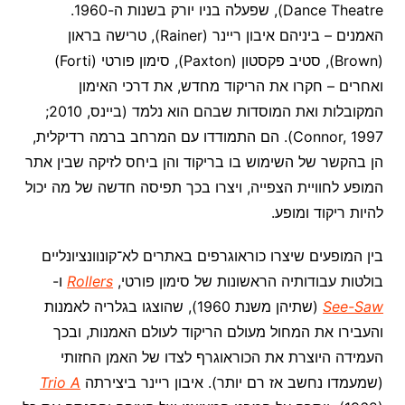
Dance Theatre), שפעלה בניו יורק בשנות ה-1960.
האמנים – ביניהם איבון ריינר (Rainer), טרישה בראון
(Brown), סטיב פקסטון (Paxton), סימון פורטי (Forti)
ואחרים – חקרו את הריקוד מחדש, את דרכי האימון
המקובלות ואת המוסדות שבהם הוא נלמד (ביינס, 2010;
Connor, 1997). הם התמודדו עם המרחב ברמה רדיקלית,
הן בהקשר של השימוש בו בריקוד והן ביחס לזיקה שבין אתר
המופע לחוויית הצפייה, ויצרו בכך תפיסה חדשה של מה יכול
להיות ריקוד ומופע.
בין המופעים שיצרו כוראוגרפים באתרים לא־קונוונציונליים
בולטות עבודותיה הראשונות של סימון פורטי,
Rollers
ו-
See-Saw
(שתיהן משנת 1960), שהוצגו בגלריה לאמנות
והעבירו את המחול מעולם הריקוד לעולם האמנות, ובכך
העמידה היוצרת את הכוראוגרף לצדו של האמן החזותי
(שמעמדו נחשב אז רם יותר). איבון ריינר ביצירתה
Trio A