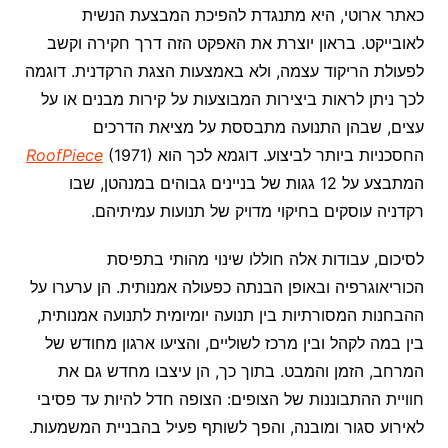
כאתר ארוטי, היא מתנגדת להפיכת המבצעת הנשית
לאובייקט. בראון יוצרת את האפקט הזה דרך חקירה וקשב
לפעולת הריקוד עצמה, ולא באמצעות הצגת הרקדנית. דוגמה
לכך ניתן לראות ביצירות המבוצעות על קירות מבנים או על
עצים, שבהן התנועה מתבססת על מציאת הדרכים
החסכניות ביותר לביצוע. דוגמא לכך הוא
(1971)
RoofPiece
המתבצע על 12 גגות של בניינים גבוהים במנהטן, שבו
רקדניה עוסקים בחיקוי מדויק של תנועות עמיתיהם.
לסיכום, עבודות אלה חוללו שינוי מהותי בתפיסת
הכוריאוגרפיה ובאופן הבנתה כפעולה אמנותית. הן ערערו על
ההבחנות המסורתיות בין תנועה יומיומית לתנועה אמנותית,
בין במה לקהל ובין מרכז לשוליים, והציעו ארגון מחודש של
המרחב, הזמן והמבט. בתוך כך, הן עיצבו מחדש גם את
חוויית ההתבוננות של הצופים: הצופה חדל להיות עד פסיבי
לאירוע סגור ומובנה, והפך לשותף פעיל בהבניית המשמעות.