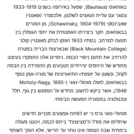
באוהאוס (Bauhaus), שפעל באירופה בשנים 1933-1919
ונסגר עם עליית הנאצים לשלטון. אלכסנדר (שאנטי)
שאבינסקי (Schawinsky, 1904-1979), מן המורים
בבאוהאוס, חקר ביצירתו האמנותית את יחסי הגומלין בין
תנועה למרחב. בסתיו 1933 הוזמן לבלק מאונטיין קולג'
(Black Mountain College) שבארצות הברית במטרה
להרחיב את תחום ניסויי הבמה. ניסויים אלה התמקדו בעיצוב
מחודש של היחסים יצירתיים הנובעים מן ההפרדה בין הבמה
לקהל, ונשענו על יוזמותיו התיאורטיות של מורה-אמן נוסף
בבאוהאוס, לאזלו מוהולי-נאגי (Moholy-Nagy, 1895-
1946), אשר ביקש לחשוב מחדש על המפגש בין גוף, חלל
וטכנולוגיה במסגרת המעשה הבימתי.
מוהולי-נאגי גרס כי יש לפתח אמצעים מכניים חדשים
שיחליפו את מודל ה"מציצנות" ביחס לבמה, ויכוננו פעולה
בימתית שבה הצופה אינו נותר עד חרישי, אלא הופך לשותף