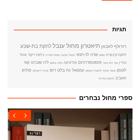
תגיות
תיאטרון מחול ענבל
להקת בת-שבע
רודולף לאבאן
שרה לוי-תנאי
להקה קיבוצית
ניתוח ריקוד
אוהד
מופע
מחול הבעה
מחול מודרני
פוסטמודרניזם
ליה שוברט
קאי
נהרין
פוליטיקה
גוף
רמי באר
בלט
באוש
בלט רוס
לוטמן
עמנואל גת
פולחן
עיבוד מחול
ליאוניד מאסין
סרגיי דיאגילב
האביב
להקת בת-דור
ספרי מחול נבחרים