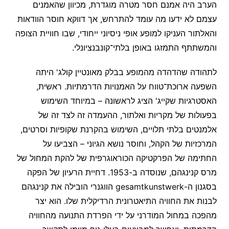
הערב היה אמנם חסר מטרה מוגדרת, מכיוון שהאמנים
עצמם לא ידעו מה עומד להתרחש, אך דווקא חוסר הוודאות
והאלתור העניקו למופע אופי ניסיוני ייחודי, שבו חוויית הצופה
והמשתתף התמזגו באופן בלתי־קונבנציונלי.
לתהודה שהדהדה מהמופע בבלק מאונטיין קולג' היתה
השפעה ארוכת־טווח על האמנויות הדרמתיות. ראשית,
האסטרגיות שקייג' הציג לראשונה – במיוחד השימוש
בפעולות של מקריות ואלתור, ההעמדה זה לצד זה של
אלמנטים בלתי תלויים, השימוש בהקרנת שקופיות וסרטים,
המרכזיות של הקהל, וחוסר נושא הגיוני – הצביעו על
החתימה של הפרקטיקה הכוראוגרפית של להקת המחול של
מרס קנינגהם, שנוסדה ב-1953. דחיית הרעיון של הפקה
בסגנון ה-gesamtkunstwerk הווגנרי הובילה את קנינגהם
לבנות את החוויה התיאטרונית הרדיקלית שלו. הוא יצר
מהפכה במחול המודרני על ידי הפרדת התנועה מהחוויה