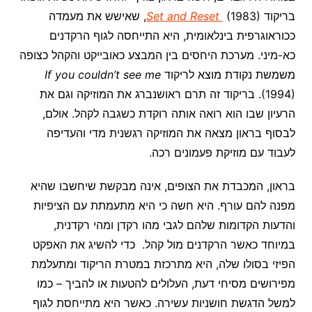
בריקוד
Set and Reset
(1983), שאישש את מעמדה
ככוראוגרפית בינלאומית, היא התייחסה לגוף הרקדנים
כא-מיני. מערכת היחסים בין המבצע כאובייקט והקהל כצופה
משמשת נקודת מוצא לריקוד
If you couldn’t see me
(1994). בריקוד זה תרם ראושנברג את המוזיקה וגם את
הרעיון שבו הוא רואה אותה רוקדת כשגבה לקהל. אולם,
לבסוף בראון מצאה את המוזיקה רגשנית מדי והעדיפה
לעבוד עם מוזיקת פעמונים רכה.
בראון, המכבדת את הצופים, אינה מבקשת שיחשבו שהיא
מפנה להם עורף. היא חשה כי היא מתעמתת עם הציפיות
והדעות הקדומות שלהם לגבי מהו רקדן ומהי רקדנית,
במיוחד כאשר הרקדנים מול קהל. כדי להשיג את האפקט
הפיזי בסולו שלה, היא מתרכזת במטרת הריקוד ומתעלמת
מפירושים מסיחי דעת, העלולים להטעות או להביך – כמו
למשל הדגשת חושניות עשירה. כאשר היא מתייחסת לגוף