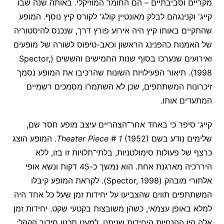
מקריים וסביבתיים – הם החומר המוזיקלי. באותה שנה שבו
קייג' וקנינגהם לבלק מאונטיין קולג' לקורס קיץ נוסף. המופע
שהתקיים באותו קיץ היה אירוע פורץ דרך, שנכנס להיסטוריה
של האמנות כהפנינג הראשון וכאב-טיפוס לשורה של מופעים
ואירועים שנערכו בסוף שנות החמישים והששים (Spector,
1998). תיאור הפעילויות השונות שהרכיבו את המופע נסמך
זיכרונות המשתתפים, שכן לא השתמרו מסמכים רשמיים
המתעדים אותו.
קייג' סיפר כי באחד אחר־הצהריים עיצב מופע חסר שם,
שלימים נודע בשם
Theater Piece # 1
(1952). המופע הוצג
כרצף של פעולות סימולטניות, בלתי־תלויות זו בזו, ללא
היררכיה מארגנת אחת. הוא נמשך כ-45 דקות ונשא אופי
אלתורי מובהק (Spector, 1998). לקראת המופע קיבלו
המשתתפים תווים שהצביעו על יחידות זמן שעל כל אחד היה
למלא באופן עצמאי, כשהן משובצות בקטעי שקט. יחידות זמן
אלה היו ההנחיות היחידות שניתנו, למעט תכנון סידור הקהל: