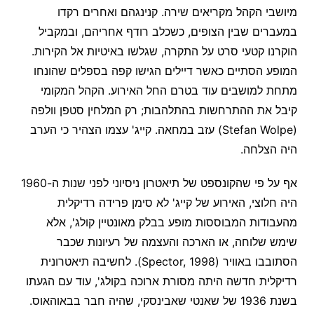
מיושבי הקהל מקריאים שירה. קנינגהם ואחרים רקדו
במעברים שבין הצופים, כשכלב רודף אחריהם, ובמקביל
הוקרנו קטעי סרט על התקרה, שגלשו באיטיות אל הקירות.
המופע הסתיים כאשר דיילים הגישו קפה בספלים שהונחו
מתחת למושבים עוד בטרם החל האירוע. הקהל המקומי
קיבל את ההתרחשות בהתלהבות; רק המלחין סטפן וולפה
(Stefan Wolpe) עזב במחאה. קייג' עצמו הצהיר כי הערב
היה הצלחה.
אף על פי שהקונספט של תיאטרון ניסיוני לפני שנות ה-1960
היה חלוצי, האירוע של קייג' לא סימן פרידה רדיקלית
מהעבודות המבוססות מופע בבלק מאונטיין קולג', אלא
שימש שלוחה, או הארכה והעצמה של רעיונות שכבר
הסתובבו באוויר (Spector, 1998). לחשיבה תיאטרונית
רדיקלית חדשה היתה מסורת ארוכה בקולג', עוד עם הגעתו
בשנת 1936 של שאנטי שאבינסקי, שהיה חבר בבאוהאוס.