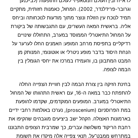
לראייה ובין העולם המטאפיזי לעולם התופעות (לב-כנען
וגרובר-פרידלנדר, 2002). המחול, כאמנות חזותית, מתקיים
תמיד לנוכח עין הזולת ונוצר מתוך מודעות לנוכחותה וביחס
אליה. בראשית המאה העשרים, עם התגבשותה של ביקורת
על המחול התיאטרלי הממוסד במערב, התחוללו שינויים
רדיקליים בתפיסת מרחב המופע: האמנים החלו לערער על
הנחת היסוד בדבר מופע ניטרלי או אוטונומי, המנותק מן
המבט המתבונן בו, והעמידו במרכז את יחסי הגומלין בין
הבמה לצופה.
בחינת הזיקה בין צורת הבמה לבין חוויית הצפייה החלה
להתפתח כבר במאה ה-16, עם ראשית התהוותו של המחול
התיאטרלי במערב. המופעים המוקדמים, שקדמו להופעת
במת הפרוסניום (proscenium), נערכו באולמות רחבי ידיים
בארמונות האצולה. הקהל ישב ביציעים מוגבהים שהקיפו את
רחבת הריקוד משלושה עברים, כך שמרבית הצופים התבוננו
במתרחש ממבט־על. תנאי צפייה אלה מיקדו את תשומת