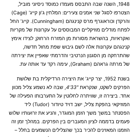
1948, השנה שבה התבסס מעמדו כמוסד ניסיוני מוביל,
הצטרפו לסגל שני אמנים צעירים: המלחין ג'ון קייג' (Cage)
והרקדן וכוראוגרף מרס קנינגהם (Cunningham). קייג' החל
לפתח מודלים מוזיקליים המבוססים על עקרונות של מקריות
ואקראיות, בהשראת מסורות מן המזרח הרחוק; לצידו אימץ
קנינגהם עקרונות אלה לשם גיבוש שפת מחול חדשה,
שהתרחקה מן הסגנון הנרטיבי והדרמתי שאפיין את יצירתה
של מרתה גראהם (Graham), עימה רקד עד אותה עת.
בשנת 1952, יצר קייג' את היצירה הרדיקלית בת שלושת
הפרקים לשקט, שנקראת
"33'4,
שבה לא נשמע צליל מכוון
אחד. ביצירה זו, שוויתרה לחלוטין על התערבותו הפעילה של
המוזיקאי בהפקת צליל, ישב דויד טיודור (Tudor) ליד
הפסנתר במשך משך הזמן המוגדר, והניע את זרועותיו שלוש
פעמים בדממה לציון המעברים בין הפרקים. במהלך זמן זה
הוזמנו המאזינים להכיר בכך שהצלילים הנשמעים בחלל –