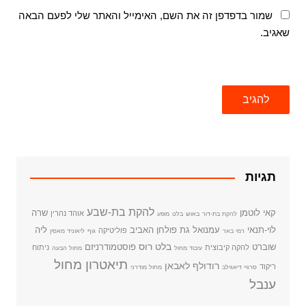
שמור בדפדפן זה את השם, האימייל והאתר שלי לפעם הבאה
שאגיב.
תגיות
להקת בת-שבע
קאי לוטמן
שרה
אוהד נהרין
להקת בת-דור
באוש
בלט
מופע
לוי-תנאי
עמנואל גת
פולחן האביב
ליה
פוליטיקה
רמי באר
גוף
ליאוניד מאסין
בלט רוס
שוברט
פוסטמודרניזם
להקה קיבוצית
ניתוח
עיבוד מחול
מחול הבעה
תיאטרון מחול
רודולף לאבאן
ריקוד
סרגיי דיאגילב
מחול מודרני
ענבל