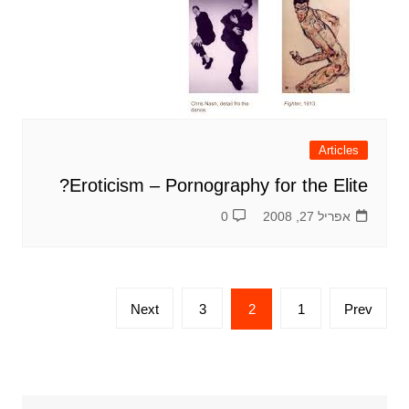
Articles
Eroticism – Pornography for the Elite?
אפריל 27, 2008
0
Posts
Next
3
2
1
Prev
pagination