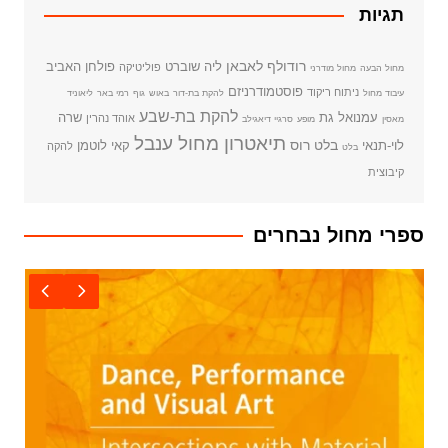
תגיות
רודולף לאבאן
ליה שוברט
פולחן האביב
פוליטיקה
מחול הבעה
מחול מודרני
פוסטמודרניזם
ניתוח ריקוד
עיבוד מחול
להקת בת-דור
באוש
גוף
רמי באר
ליאוניד
להקת בת-שבע
עמנואל גת
שרה
אוהד נהרין
מאסין
מופע
סרגיי דיאגילב
תיאטרון מחול ענבל
בלט רוס
לוי-תנאי
קאי לוטמן
להקה
בלט
קיבוצית
ספרי מחול נבחרים