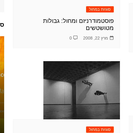
סוגיות במחול
פוסטמודרניזם ומחול: גבולות
ספ
מטושטשים
מרץ 22, 2008
0
ספרי מחול
ספרי מחול
נבחרים
נבחרים
שרה לוי-תנאי:
רב-קוליות ושיח
חיים של יצירה
מחול בישראל
הניה רוטנברג
הניה רוטנברג
סוגיות במחול
ספטמבר 2,
אוגוסט 4,