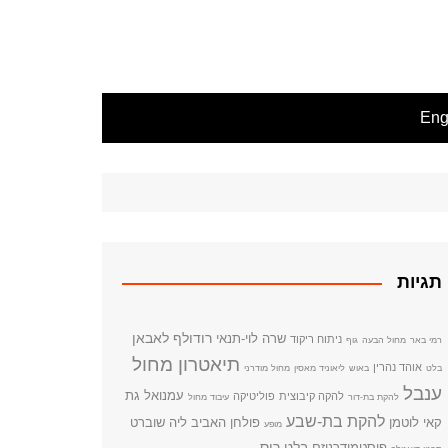
Engl
תגיות
רודולף לאבאן
שרה לוי-תנאי
ניתוח ריקוד
רמי באר
מחול הבעה
גוף
תיאטרון מחול
אוהד נהרין
בלט
באוש
ליאוניד מאסין
מחול מודרני
ענבל
עמנואל גת
להקה קיבוצית
פוליטיקה
להקת בת-דור
עיבוד מחול
להקת בת-שבע
קאי לוטמן
פולחן האביב
ליה שוברט
מופע
בלט רוס
פוסטמודרניזם