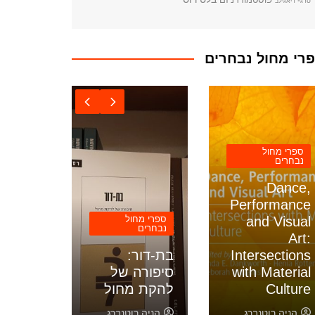
סרגיי דיאגילב
רי מחול נבחרים
ספרי מחול
נבחרים
ספרי מח
נבחרים
Dance,
ntring
Performance
and Visual
ספרי מחול
ancing
נבחרים
s: The
Art:
Intersections
בת-דור:
nge of
with Material
סיפורה של
preting
Culture
להקת מחול
ances
הניה רוטנברג
הניה רוטנברג
הניה ר