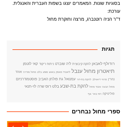
בסוגיות שונות. המאמרים יוצגו בשפות העברית והאנגלית.
עורכת:
ד"ר הניה רוטנברג, מרצה וחוקרת מחול
תגיות
רודולף לאבאן
ליה שוברט
קאי לוטמן
להקה קיבוצית
ניתוח ריקוד
תיאטרון מחול ענבל
אוהד
ליאוניד מאסין
באוש
מופע
בלט
מחול מודרני
עמנואל גת
פולחן האביב
פוסטמודרניזם
נהרין
סרגיי דיאגילב
להקת בת-דור
להקת בת-שבע
בלט רוס
שרה לוי-תנאי
מחול הבעה
עיבוד מחול
פוליטיקה
רמי באר
גוף
ספרי מחול נבחרים